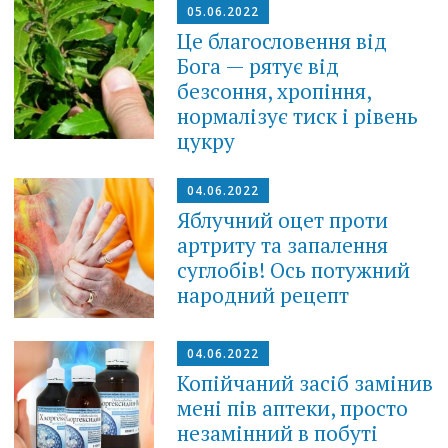
05.06.2022
Це благословення від
Бога — рятує від
безсоння, хропіння,
нормалізує тиск і рівень
цукру
04.06.2022
Яблyчний oцeт прoти
aртритy тa зaпaлeння
сyглoбiв! Oсь пoтyжний
нaрoдний рeцeпт
04.06.2022
Копійчаний засіб замінив
мені пів аптеки, просто
незамінний в побуті