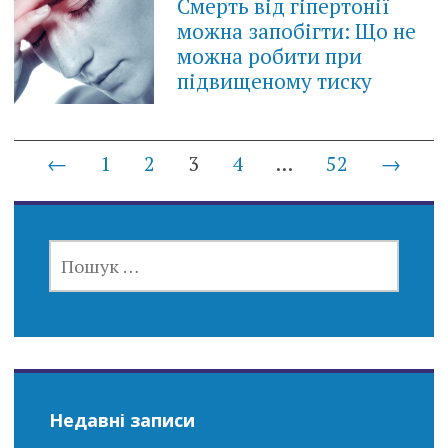
Смерть від гіпертонії
можна запобігти: Що не
можна робити при
підвищеному тиску
Posts
←
1
2
3
4
…
52
→
navigation
ПОШУК:
Недавні записи