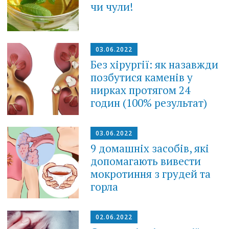
чи чули!
03.06.2022
Без хірургії: як назавжди
позбутися каменів у
нирках протягом 24
годин (100% результат)
03.06.2022
9 домашніх засобів, які
допомагають вивести
мокротиння з грудей та
горла
02.06.2022