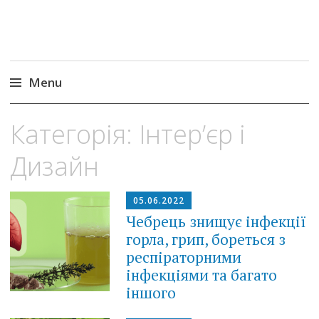
Menu
Skip
Категорія:
Інтер’єр і
to
content
Дизайн
05.06.2022
Чебрець знищує інфекції
горла, грип, бореться з
респіраторними
інфекціями та багато
іншого