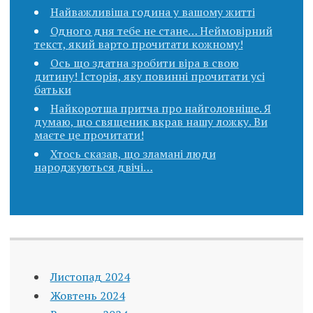
Найважливіша година у вашому житті
Одного дня тебе не стане… Неймовірний
текст, який варто прочитати кожному!
Ось що здатна зробити віра в свою
дитину! Історія, яку повинні прочитати усі
батьки
Найкоротша притча про найголовніше. Я
думаю, що священик вкpав нашу ложку. Ви
маєте це прочитати!
Хтось сказав, що зламані люди
народжуються двічі…
Листопад 2024
Жовтень 2024