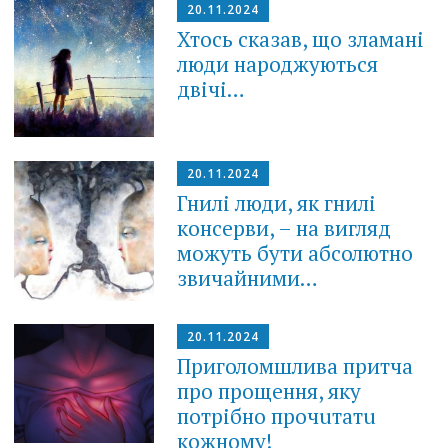
20.11.2024
Хтось сказав, що зламані
люди народжуються
двічі…
20.11.2024
Гнилі люди, як гнилі
консерви, – на вигляд
можуть бути абсолютно
звичайними…
20.11.2024
Приголомшлива притча
про прощення, яку
потрібно прочuтатu
кожному!