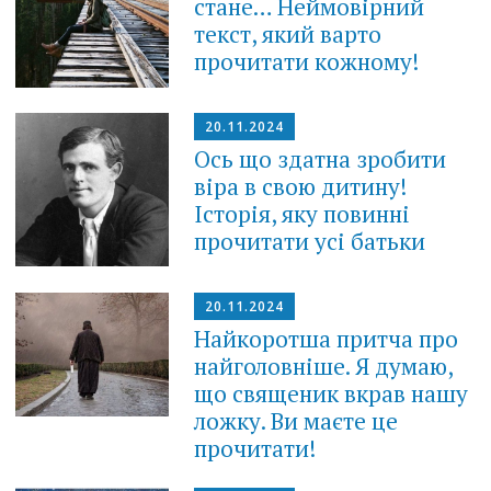
стане… Неймовірний
текст, який варто
прочитати кожному!
20.11.2024
Ось що здатна зробити
віра в свою дитину!
Історія, яку повинні
прочитати усі батьки
20.11.2024
Найкоротша притча про
найголовніше. Я думаю,
що священик вкpав нашу
ложку. Ви маєте це
прочитати!