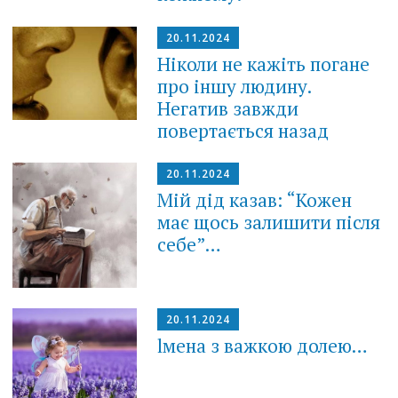
20.11.2024
Ніколи не кажіть погане
про іншу людину.
Негатив завжди
повертається назад
20.11.2024
Мій дід казав: “Кожен
має щось залишити після
себе”…
20.11.2024
lмена з вaжкою долею…