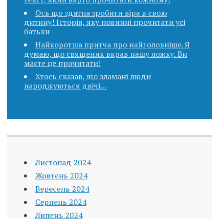
Ось що здатна зробити віра в свою
дитину! Історія, яку повинні прочитати усі
батьки
Найкоротша притча про найголовніше. Я
думаю, що священик вкpав нашу ложку. Ви
маєте це прочитати!
Хтось сказав, що зламані люди
народжуються двічі…
Листопад 2024
Жовтень 2024
Вересень 2024
Серпень 2024
Липень 2024