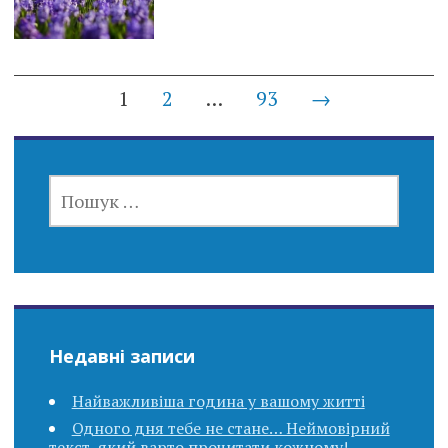
Posts
1
2
…
93
→
navigation
ПОШУК:
Недавні записи
Найважливіша година у вашому житті
Одного дня тебе не стане… Неймовірний
текст, який варто прочитати кожному!