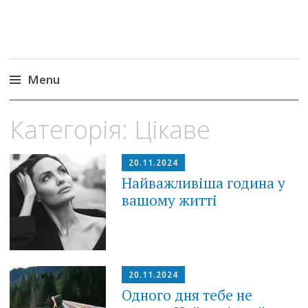
Menu
Skip
Категорія:
Цікаве
to
content
20.11.2024
Найважливіша година у
вашому житті
20.11.2024
Одного дня тебе не