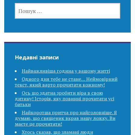
ПОШУК:
Недавні записи
Найважливіша година у вашому житті
Одного дня тебе не стане… Неймовірний
текст, який варто прочитати кожному!
Ось що здатна зробити віра в свою
дитину! Історія, яку повинні прочитати усі
батьки
Найкоротша притча про найголовніше. Я
думаю, що священик вкpав нашу ложку. Ви
маєте це прочитати!
Хтось сказав, що зламані люди