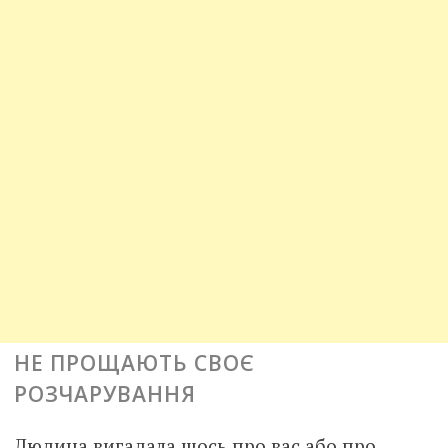
НЕ ПРОЩАЮТЬ СВОЄ
РОЗЧАРУВАННЯ
Людина вигадала щось про вас або про