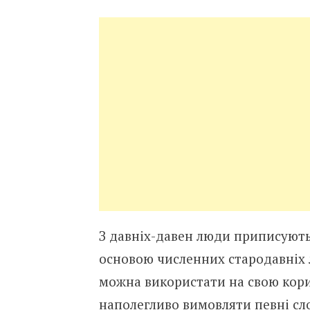
З давніх-давен люди приписують 
основою численних стародавніх л
можна використати на свою кори
наполегливо вимовляти певні сл