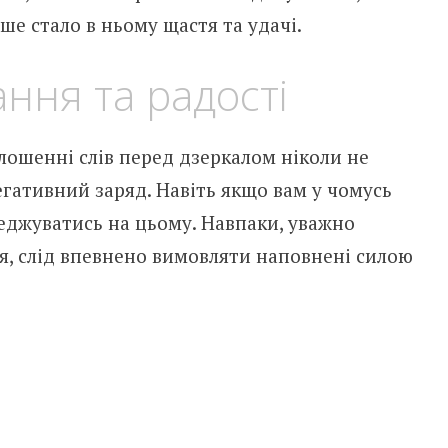
ьше стало в ньому щастя та удачі.
ання та радості
ошенні слів перед дзеркалом ніколи не
егативний заряд. Навіть якщо вам у чомусь
еджуватись на цьому. Навпаки, уважно
я, слід впевнено вимовляти наповнені силою