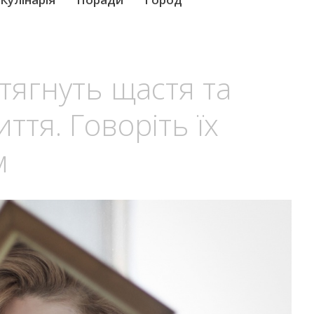
итягнуть щастя та
ття. Говоріть їх
м