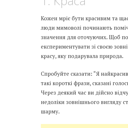
1. Краса
Кожен мріє бути красивим та щас
люди мимоволі починають помічат
значення для оточуючих. Щоб по
експериментувати зі своєю зов
красу, яку подарувала природа.
Спробуйте сказати: “Я найкрасиві
такі короткі фрази, сказані голо
Через деякий час ви дійсно відчу
недоліки зовнішнього вигляду с
шарму.