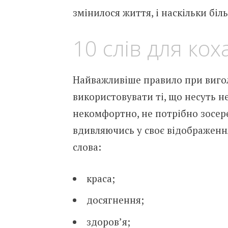
змінилося життя, і наскільки біл
10 слів для кох
Найважливіше правило при вигол
використовувати ті, що несуть н
некомфортно, не потрібно зосер
вдивляючись у своє відображенн
слова:
краса;
досягнення;
здоров’я;