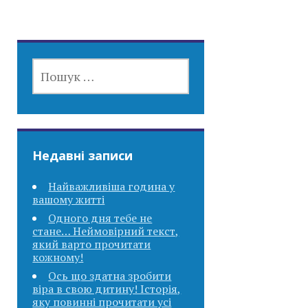
ПОШУК:
Недавні записи
Найважливіша година у
вашому житті
Одного дня тебе не
стане… Неймовірний текст,
який варто прочитати
кожному!
Ось що здатна зробити
віра в свою дитину! Історія,
яку повинні прочитати усі