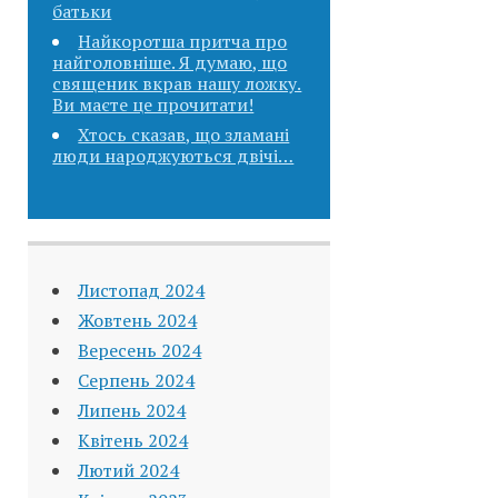
батьки
Найкоротша притча про
найголовніше. Я думаю, що
священик вкpав нашу ложку.
Ви маєте це прочитати!
Хтось сказав, що зламані
люди народжуються двічі…
Листопад 2024
Жовтень 2024
Вересень 2024
Серпень 2024
Липень 2024
Квітень 2024
Лютий 2024