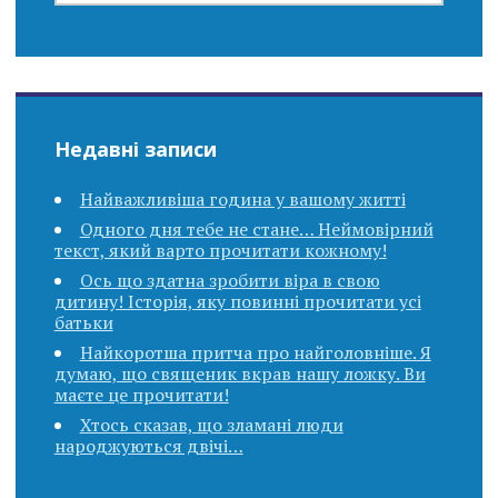
Недавні записи
Найважливіша година у вашому житті
Одного дня тебе не стане… Неймовірний
текст, який варто прочитати кожному!
Ось що здатна зробити віра в свою
дитину! Історія, яку повинні прочитати усі
батьки
Найкоротша притча про найголовніше. Я
думаю, що священик вкpав нашу ложку. Ви
маєте це прочитати!
Хтось сказав, що зламані люди
народжуються двічі…