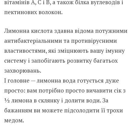
вітамінів A, C і B, а також білка вуглеводів і
пектинових волокон.
Лимонна кислота здавна відома потужними
антибактеріальними та противірусними
властивостями, які зміцнюють вашу імунну
систему і запобігають розвитку багатьох
захворювань.
І головне — лимонна вода готується дуже
просто: вам потрібно просто вичавити сік з
½ лимона в склянку і долити води. За
бажанням ви можете підсолодити її трохи
медом.