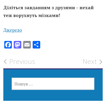
Діліться завданням з друзями – нехай
теж ворухнуть мізками!
Джерело
Facebook
Mastodon
Email
Поділитися
Post
Previous
Next
navigation
ПОШУК: