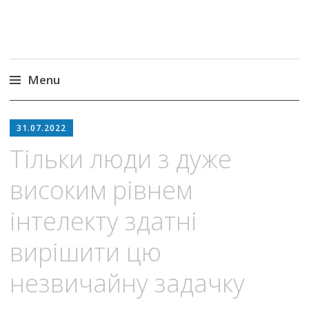
Menu
Skip
to
31.07.2022
content
Тільки люди з дуже
високим рівнем
інтелекту здатні
вирішити цю
незвичайну задачку