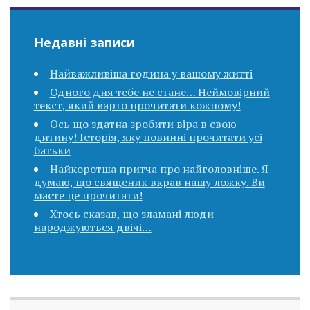
Недавні записи
Найважливіша година у вашому житті
Одного дня тебе не стане… Неймовірний
текст, який варто прочитати кожному!
Ось що здатна зробити віра в свою
дитину! Історія, яку повинні прочитати усі
батьки
Найкоротша притча про найголовніше. Я
думаю, що священик вкpав нашу ложку. Ви
маєте це прочитати!
Хтось сказав, що зламані люди
народжуються двічі…