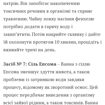
натрію. Він запобігає накопиченню
токсичних речовин в організмі та сприяє
травленню. Чайну ложку насіння фенхелю
потрібно додати в гарячу воду і
закип’ятити. Потім накрийте склянку і дайте
їй охолонути протягом 10 хвилин, процідіть і
вживайте тричі на день.
Засіб № 7: Сіль Епсома
– Ванна з сіллю
Епсома зменшує здуття живота, а також
проблеми із затримкою води завдяки
процесу, відомому як зворотний осмос. Цей
процес передбачає виведення з організму
всієї зайвої рідини, а також токсинів. Ванна