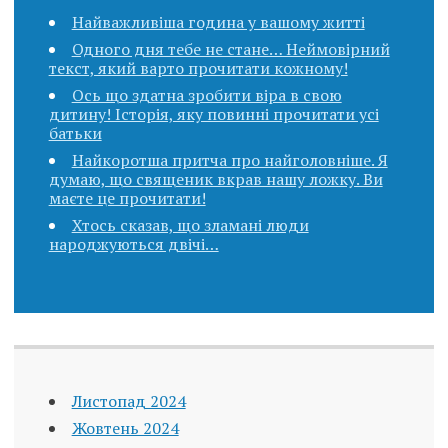
Найважливіша година у вашому житті
Одного дня тебе не стане… Неймовірний
текст, який варто прочитати кожному!
Ось що здатна зробити віра в свою
дитину! Історія, яку повинні прочитати усі
батьки
Найкоротша притча про найголовніше. Я
думаю, що священик вкpав нашу ложку. Ви
маєте це прочитати!
Хтось сказав, що зламані люди
народжуються двічі…
Листопад 2024
Жовтень 2024