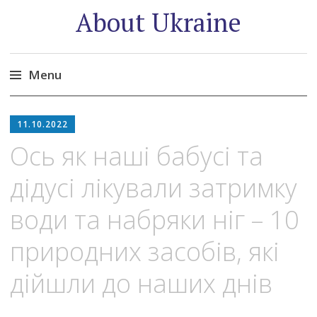
About Ukraine
Menu
Skip
to
11.10.2022
content
Ось як наші бабусі та
дідусі лікували затримку
води та набряки ніг – 10
природних засобів, які
дійшли до наших днів