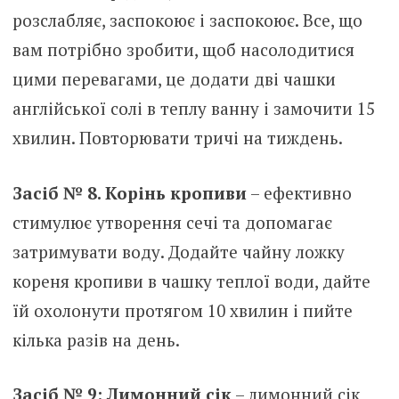
розслабляє, заспокоює і заспокоює. Все, що
вам потрібно зробити, щоб насолодитися
цими перевагами, це додати дві чашки
англійської солі в теплу ванну і замочити 15
хвилин. Повторювати тричі на тиждень.
Засіб № 8. Корінь кропиви
– ефективно
стимулює утворення сечі та допомагає
затримувати воду. Додайте чайну ложку
кореня кропиви в чашку теплої води, дайте
їй охолонути протягом 10 хвилин і пийте
кілька разів на день.
Засіб № 9: Лимонний сік
– лимонний сік