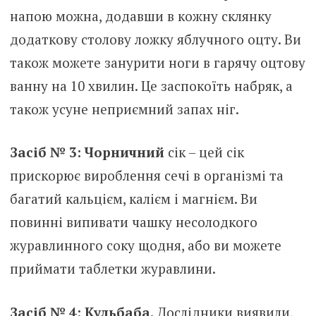
напою можна, додавши в кожну склянку
додаткову столову ложку яблучного оцту. Ви
також можете занурити ноги в гарячу оцтову
ванну на 10 хвилин. Це заспокоїть набряк, а
також усуне неприємний запах ніг.
Засіб № 3: Чорничний
сік – цей сік
прискорює вироблення сечі в організмі та
багатий кальцієм, калієм і магнієм. Ви
повинні випивати чашку несолодкого
журавлинного соку щодня, або ви можете
приймати таблетки журавлини.
Засіб № 4: Кульбаба.
Дослідники виявили,