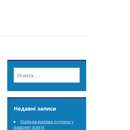
ПОШУК:
Недавні записи
Найважливіша година у
вашому житті