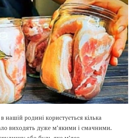
 в нашій родині користується кілька
сало виходять дуже м’якими і смачними.
рудинку або будь-яке м’ясо.