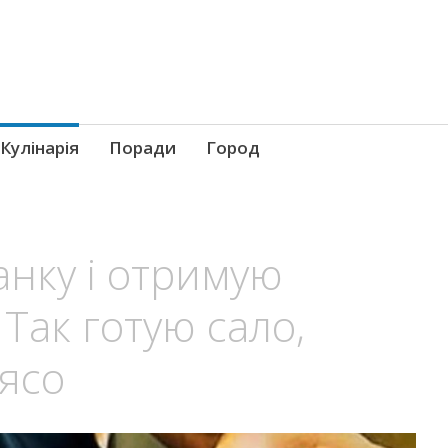
Кулінарія
Поради
Город
анку і отримую
 Так готую сало,
’ясо