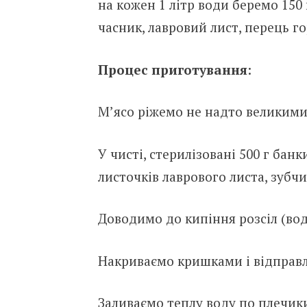
на кожен 1 літр води беремо 150 г
часник, лавровий лист, перець г
Процес приготування
:
М’ясо ріжемо не надто великими
У чисті, стерилізовані 500 г бан
листочків лаврового листа, зубч
Доводимо до кипіння розсіл (вода
Накриваємо кришками і відправл
Заливаємо теплу воду по плечики