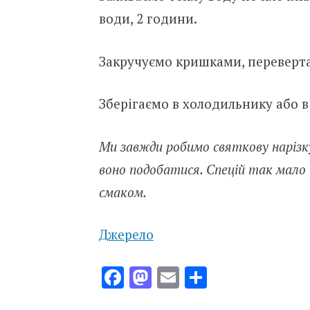
води, 2 години.
Закручуємо кришками, переверта
Зберігаємо в холодильнику або в
Ми завжди робимо святкову нарізку
воно подобатися. Спецій так мало 
смаком.
Джерело
Facebook
Mastodon
Email
Поділити