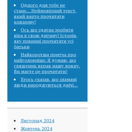
Одного дня тебе не
стане… Неймовірний текст,
який варто прочитати
кожному!
Ось що здатна зробити
віра в свою дитину! Історія,
яку повинні прочитати усі
батьки
Найкоротша притча про
найголовніше. Я думаю, що
священик вкpав нашу ложку.
Ви маєте це прочитати!
Хтось сказав, що зламані
люди народжуються двічі…
Листопад 2024
Жовтень 2024