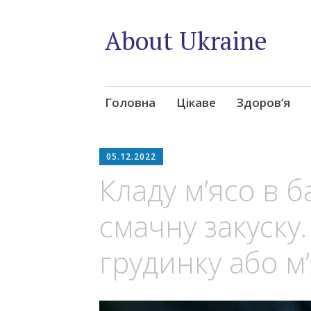
About Ukraine
Skip
Головна
Цікаве
Здоров’я
to
content
05.12.2022
Кладу м’ясо в б
смачну закуску.
грудинку або м