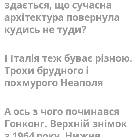
здається, що сучасна
архітектура повернула
кудись не туди?
І Італія теж буває різною.
Трохи брудного і
похмурого Неаполя
А ось з чого починався
Гонконг. Верхній знімок
з 1964 року. Нижня