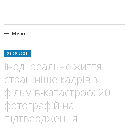
Menu
Skip
to
02.09.2021
content
Іноді реальне життя
страшніше кадрів з
фільмів-катастроф: 20
фотографій на
підтвердження