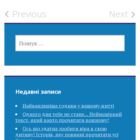
Post
Previous
Next
navigation
ПОШУК:
Недавні записи
Найважливіша година у вашому житті
Одного дня тебе не стане… Неймовірний
текст, який варто прочитати кожному!
Ось що здатна зробити віра в свою
дитину! Історія, яку повинні прочитати усі