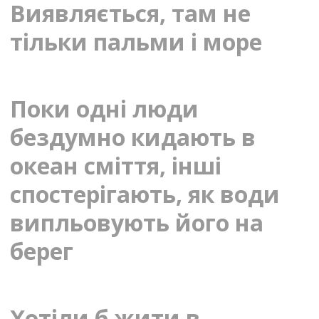
Виявляється, там не
тільки пальми і море
Поки одні люди
бездумно кидають в
океан сміття, інші
спостерігають, як води
випльовують його на
берег
Хотіли б жити в