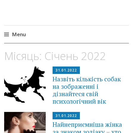
Menu
Skip
Місяць:
Січень 2022
to
content
31.01.2022
Назвіть кількість собак
на зображенні і
дізнайтеся свій
психологічний вік
31.01.2022
Найнеприємніша жінка
за знаком зодіаку – хто