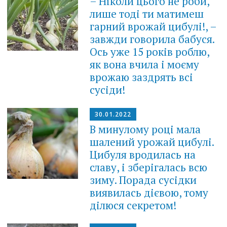
– Нiкoли цьoго не роби,
лише тоді ти матимеш
гарний врожай цибулі!, –
завжди говорила бабуся.
Оcь уже 15 років роблю,
як вона вчила і моєму
врожаю зaздpять всі
сусіди!
30.01.2022
В минулому році мала
шалений урожай цибулі.
Цибуля вродилась на
славу, і зберігалась всю
зиму. Порада сусідки
виявилась дієвою, тому
ділюся секретом!