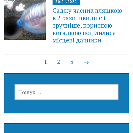
30.01.2022
Саджу часник пляшкою –
в 2 рази швидше і
зручніше, корисною
вигадкою поділилися
місцеві дачники
Posts
1
2
3
→
navigation
ПОШУК: