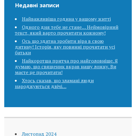
Недавні записи
Найважливіша година у вашому житті
Одного дня тебе не стане… Неймовірний
текст, який варто прочитати кожному!
Ось що здатна зробити віра в свою
дитину! Історія, яку повинні прочитати усі
батьки
Найкоротша притча про найголовніше. Я
думаю, що священик вкpав нашу ложку. Ви
маєте це прочитати!
Хтось сказав, що зламані люди
народжуються двічі…
Листопад 2024