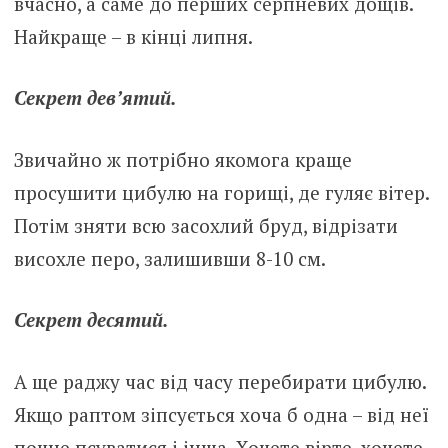
вчасно, а саме до перших серпневих дощів.
Найкраще – в кінці липня.
Секрет дев’ятий.
Звичайно ж потрібно якомога краще
просушити цибулю на горищі, де гуляє вітер.
Потім зняти всю засохлий бруд, відрізати
висохле перо, залишивши 8-10 см.
Секрет десятий.
А ще раджу час від часу перебирати цибулю.
Якщо раптом зіпсується хоча б одна – від неї
почне псуватися і інша. Хочете вірте, хочете