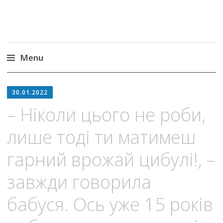
Menu
Skip
to
30.01.2022
content
– Нiкoли цьoго не роби,
лише тоді ти матимеш
гарний врожай цибулі!, –
завжди говорила
бабуся. Оcь уже 15 років