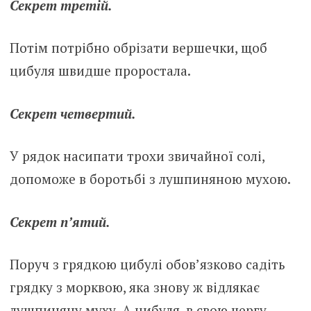
Секрет третій.
Потім потрібно обрізати вершечки, щоб
цибуля швидше проростала.
Секрет четвертий.
У рядок насипати трохи звичайної солі,
допоможе в боротьбі з лушпиняною мухою.
Секрет п’ятий.
Поруч з грядкою цибулі обов’язково садіть
грядку з морквою, яка знову ж відлякає
лушпиняну муху. А цибуля, в свою чергу,