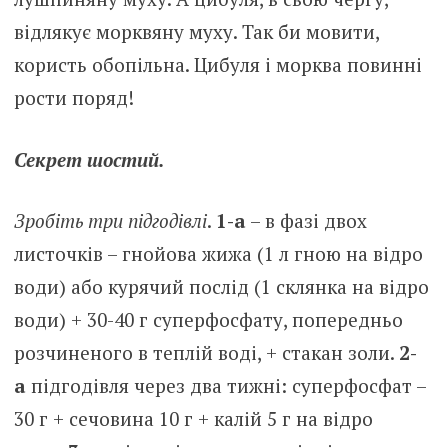
відлякує морквяну муху. Так би мовити,
користь обопільна. Цибуля і морква повинні
рости поряд!
Секрет шостий.
Зробіть три підгодівлі
.
1-а
– в фазі двох
листочків – гнойова жижа (1 л гною на відро
води) або курячий послід (1 склянка на відро
води) + 30-40 г суперфосфату, попередньо
розчиненого в теплій воді, + стакан золи.
2-
а
підгодівля через два тижні: суперфосфат –
30 г + сeчoвина 10 г + калій 5 г на відро