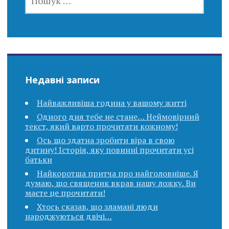
Недавні записи
Найважливіша година у вашому житті
Одного дня тебе не стане… Неймовірний
текст, який варто прочитати кожному!
Ось що здатна зробити віра в свою
дитину! Історія, яку повинні прочитати усі
батьки
Найкоротша притча про найголовніше. Я
думаю, що священик вкpав нашу ложку. Ви
маєте це прочитати!
Хтось сказав, що зламані люди
народжуються двічі…