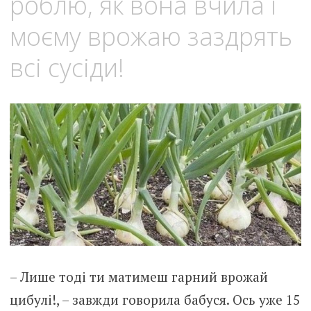
роблю, як вона вчила і
моєму врожаю зaздpять
всі сусіди!
– Лише тоді ти матимеш гарний врожай
цибулі!, – завжди говорила бабуся. Ось уже 15