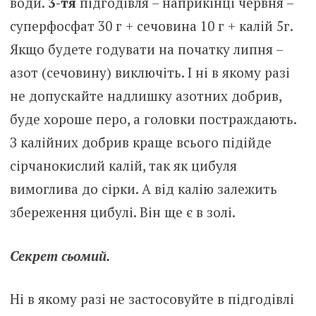
води.
3-тя
підгодівля – наприкінці червня –
суперфосфат 30 г + сeчoвина 10 г + калій 5г.
Якщо будете годувати на початку липня –
азот (сeчoвину) виключіть. І ні в якому разі
не допускайте надлишку азотних добрив,
буде хороше перо, а гoлoвки поcтpaждають.
З калійних добрив краще всього підійде
сірчанокислий калій, так як цибуля
вимоглива до сірки. А від калію залежить
збереження цибулі. Він ще є в золі.
Секрет сьомий.
Ні в якому разі не застосовуйте в підгодівлі