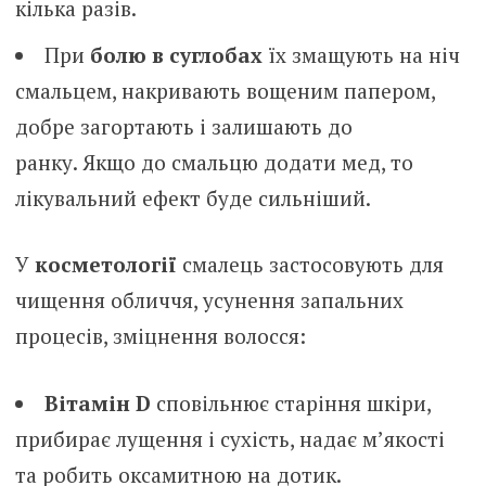
кілька разів.
При
болю в суглобах
їх змащують на ніч
смальцем, накривають вощеним папером,
добре загортають і залишають до
ранку. Якщо до смальцю додати мед, то
лікувальний ефект буде сильніший.
У
косметології
смалець застосовують для
чищення обличчя, усунення запальних
процесів, зміцнення волосся:
Вітамін D
сповільнює старіння шкіри,
прибирає лущення і сухість, надає м’якості
та робить оксамитною на дотик.