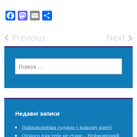
Facebook
Mastodon
Email
Поділитися
Post
Previous
Next
navigation
ПОШУК:
Недавні записи
Найважливіша година у вашому житті
Одного дня тебе не стане… Неймовірний