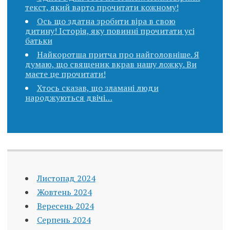
текст, який варто прочитати кожному!
Ось що здатна зробити віра в свою
дитину! Історія, яку повинні прочитати усі
батьки
Найкоротша притча про найголовніше. Я
думаю, що священик вкpав нашу ложку. Ви
маєте це прочитати!
Хтось сказав, що зламані люди
народжуються двічі…
Листопад 2024
Жовтень 2024
Вересень 2024
Серпень 2024