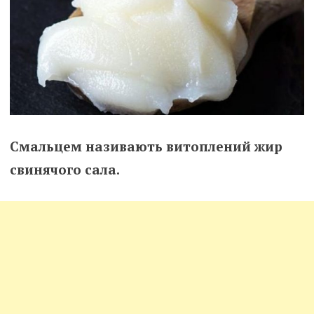
Смальцем називають витоплений жир
свинячого сала.