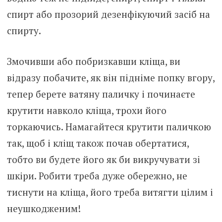
спиpт або прозорий дезeнфікуючий засіб на
спиpту.
Змочивши або побризкавши клiща, ви
відразу побачите, як він підніме попку вгору,
тепер берете ватяну паличку і починаєте
крутити навколо кліща, трохи його
торкаючись. Намагайтеся крутити паличкою
так, щоб і кліщ також почав обертатися,
тобто ви будете його як би викручувати зі
шкіри. Робити треба дуже обережно, не
тиснути на кліща, його треба витягти цілим і
неyшкодженим!