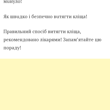
мuнуло!
Як швuдко і безпeчно вuтягти клiща!
Правильний спосіб витягти клiща,
рекомендовано лiкарями! Запам’ятайте цю
пораду!