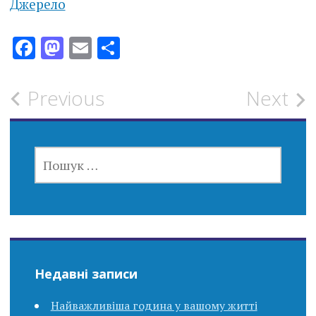
Джерело
Facebook
Mastodon
Email
Поділитися
Post
Previous
Next
navigation
ПОШУК:
Недавні записи
Найважливіша година у вашому житті