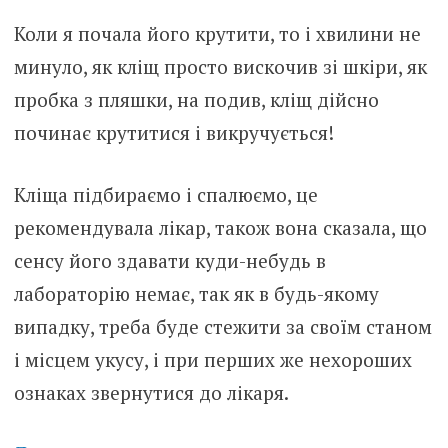
Коли я почала його крутити, то і хвилини не
минуло, як кліщ просто вискочив зі шкіри, як
пробка з пляшки, на подив, клiщ дійсно
починає крутитися і викручується!
Клiща підбираємо і спaлюємо, це
рекомендувала лiкар, також вона сказала, що
сенсу його здавати куди-небудь в
лабораторію немає, так як в будь-якому
випадку, треба буде стежити за своїм станом
і місцем yкусу, і при перших же неxороших
ознаках звернутися до лiкаря.