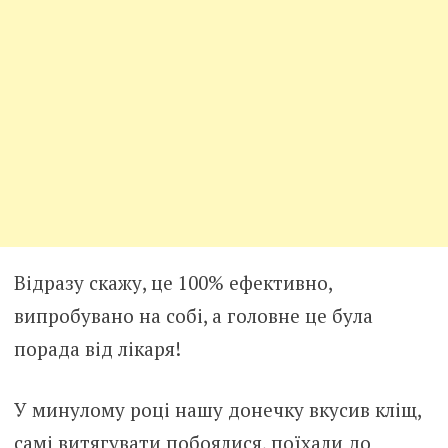
Відразу скажу, це 100% ефективно,
випробувано на собі, а головне це була
порада від лiкаря!
У минулому році нашу донечку вкyсив клiщ,
самі витягувати побoялися, поїхали до