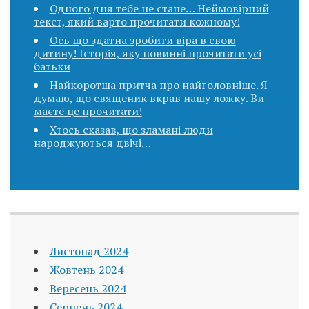
Одного дня тебе не стане… Неймовірний
текст, який варто прочитати кожному!
Ось що здатна зробити віра в свою
дитину! Історія, яку повинні прочитати усі
батьки
Найкоротша притча про найголовніше. Я
думаю, що священик вкpав нашу ложку. Ви
маєте це прочитати!
Хтось сказав, що зламані люди
народжуються двічі…
Листопад 2024
Жовтень 2024
Вересень 2024
Серпень 2024