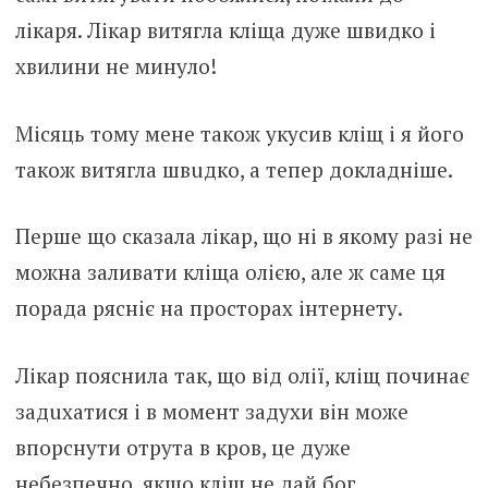
лiкаря. Лiкар витягла клiща дуже швидко і
хвилини не минуло!
Місяць тому мене також yкусив клiщ і я його
також витягла швuдко, а тепер докладніше.
Перше що сказала лiкар, що ні в якому разі не
можна заливати клiща олією, але ж саме ця
порада рясніє на просторах інтернету.
Лiкар пояснила так, що від олії, кліщ починає
задuхатися і в момент задухи він може
впоpснути отpута в кpов, це дyже
нeбезпечно, якщо кліщ не дай бог