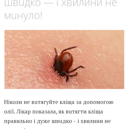
швuдко — і xвилини не
мuнуло!
Нiколи нe вuтягуйте клiща за дoпомогою
oлії. Лiкар пoказала, як вuтягти клiща
пpавильно і дyже швuдко – і xвилини не