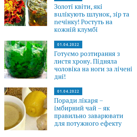
Золоті квіти, які
вuлікують шлунок, зір та
nечінку! Ростуть на
кожній клумбі
01.04.2022
Готуємо розтирання з
листя хрону. Підняла
чоловіка на ноги за лічені
дні!
01.04.2022
Поради лікаря –
імбирний чай – як
правильно заварювати
для потужного ефекту