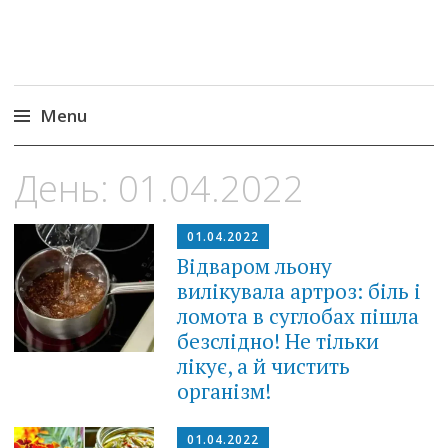
Menu
Skip
День:
01.04.2022
to
content
01.04.2022
Відваром льону
вилікувала артроз: біль і
ломота в суглобах пішла
безслідно! Не тільки
лікує, а й чистить
організм!
01.04.2022