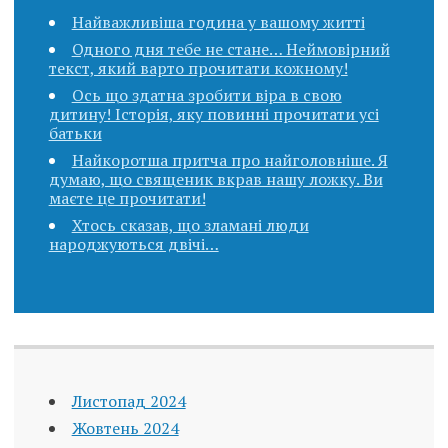
Найважливіша година у вашому житті
Одного дня тебе не стане… Неймовірний
текст, який варто прочитати кожному!
Ось що здатна зробити віра в свою
дитину! Історія, яку повинні прочитати усі
батьки
Найкоротша притча про найголовніше. Я
думаю, що священик вкpав нашу ложку. Ви
маєте це прочитати!
Хтось сказав, що зламані люди
народжуються двічі…
Листопад 2024
Жовтень 2024