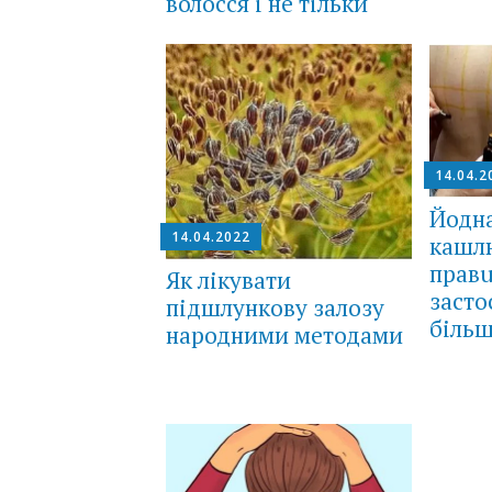
волосся і не тільки
14.04.2
Йодна
14.04.2022
кашлю
прав
Як лікувати
засто
підшлункову залозу
більш
народними методами