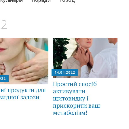
22
14.04.2022
022
Простий спосіб
ні продукти для
активувати
видної залози
щитовидку і
прискорити ваш
метаболізм!