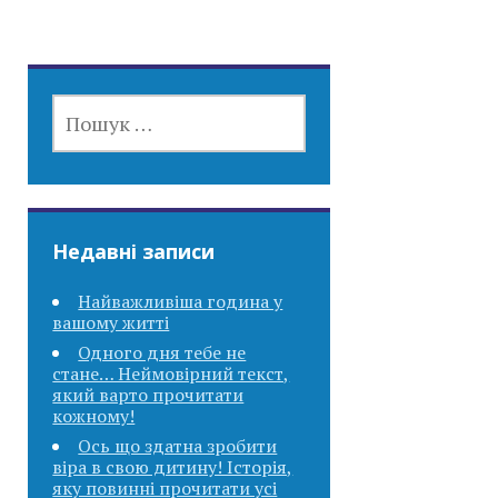
ПОШУК:
Недавні записи
Найважливіша година у
вашому житті
Одного дня тебе не
стане… Неймовірний текст,
який варто прочитати
кожному!
Ось що здатна зробити
віра в свою дитину! Історія,
яку повинні прочитати усі