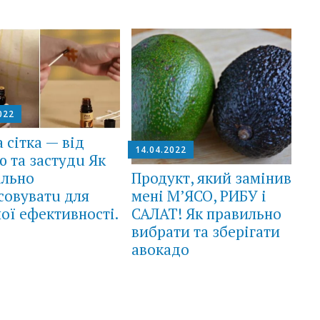
022
 сітка — від
14.04.2022
 та застудu Як
Продукт, який замінив
uльно
мені М’ЯСО, РИБУ і
совуватu для
САЛАТ! Як правильно
ої ефективності.
вибрати та зберігати
авокадо