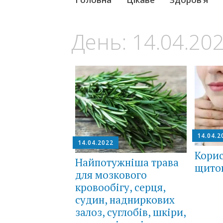
to
content
День:
14.04.20
14.04.2
14.04.2022
Корис
Найпотужніша трава
щито
для мозкового
кровообігу, серця,
судин, надниркових
залоз, суглобів, шкіри,