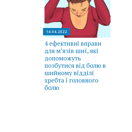
14.04.2022
4 ефективні вправи
для м’язів шиї, які
допоможуть
позбутися від болю в
шийному відділі
хребта і головного
болю