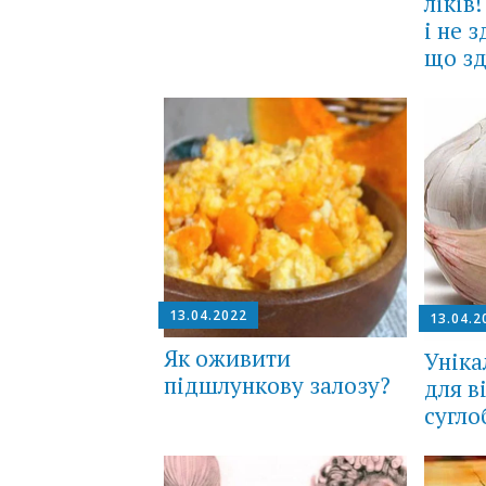
ліків
і не 
що з
13.04.2022
13.04.2
Як оживити
Уніка
підшлункову залозу?
для в
сугло