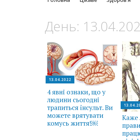
to
content
День:
13.04.20
13.04.2022
4 явні ознаки, що у
людини сьогодні
13.04.2
трапиться iнcyльт. Ви
можете врятувати
Каже 
комусь життя!￼
прави
прац