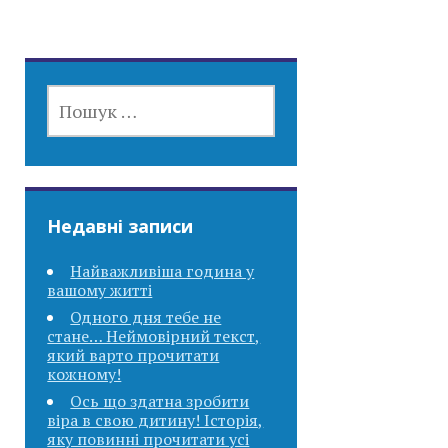
ПОШУК:
Недавні записи
Найважливіша година у
вашому житті
Одного дня тебе не
стане… Неймовірний текст,
який варто прочитати
кожному!
Ось що здатна зробити
віра в свою дитину! Історія,
яку повинні прочитати усі