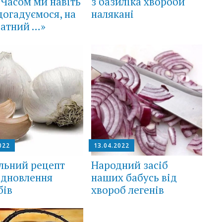
! Часом ми навіть
з базиліка хвороби
здогадуємося, на
налякані
датний …»
022
13.04.2022
льний рецепт
Народний засіб
ідновлення
наших бабусь від
бів
хвороб легенів