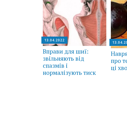
13.04.2022
13.04.2
Вправи для шиї:
Навря
звільняють від
про т
спазмів і
ці хв
нормалізують тиск