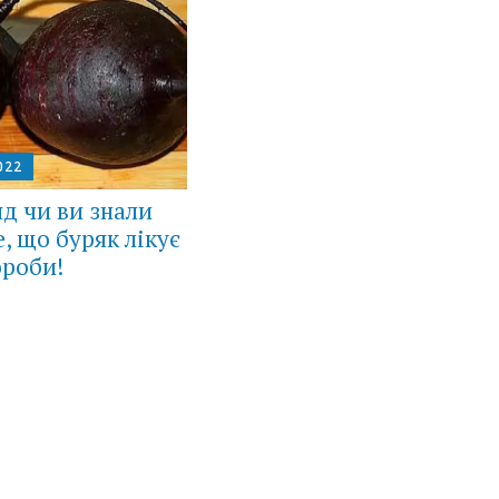
022
д чи ви знали
е, що буряк лікує
ороби!