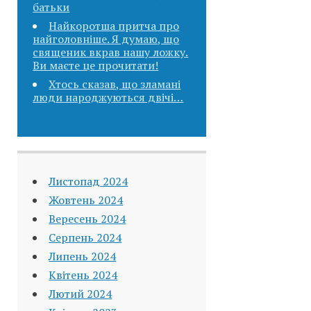
батьки
Найкоротша притча про
найголовніше. Я думаю, що
священик вкpав нашу ложку.
Ви маєте це прочитати!
Хтось сказав, що зламані
люди народжуються двічі…
Листопад 2024
Жовтень 2024
Вересень 2024
Серпень 2024
Липень 2024
Квітень 2024
Лютий 2024