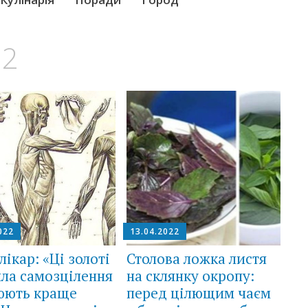
22
022
13.04.2022
лікар: «Ці золоті
Столова ложка листя
ла самозцілення
на склянку окропу:
юють краще
перед цілющим чаєм